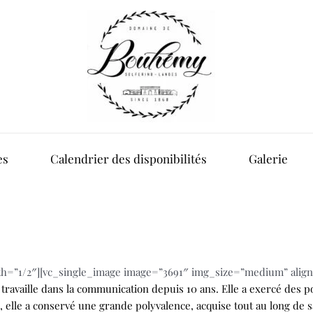
es
Calendrier des disponibilités
Galerie
dth=”1/2″][vc_single_image image=”3691″ img_size=”medium” alig
 travaille dans la communication depuis 10 ans. Elle a exercé des 
e, elle a conservé une grande polyvalence, acquise tout au long de 