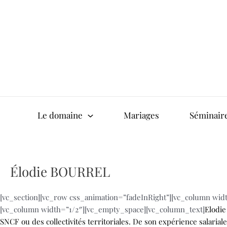
Aller
au
contenu
Le domaine
Mariages
Séminair
Élodie BOURREL
[vc_section][vc_row css_animation=”fadeInRight”][vc_column wi
[vc_column width=”1/2″][vc_empty_space][vc_column_text]
Elodie
SNCF ou des collectivités territoriales. De son expérience salarial